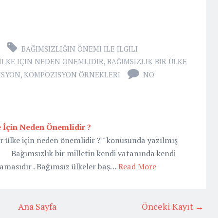
BAĞIMSIZLIĞIN ÖNEMI ILE ILGILI
 ÜLKE IÇIN NEDEN ÖNEMLIDIR
,
BAĞIMSIZLIK BIR ÜLKE
ISYON
,
KOMPOZISYON ÖRNEKLERI
NO
e İçin Neden Önemlidir ?
ir ülke için neden önemlidir ? " konusunda yazılmış
 Bağımsızlık bir milletin kendi vatanında kendi
amasıdır . Bağımsız ülkeler baş…
Read More
Ana Sayfa
Önceki Kayıt →