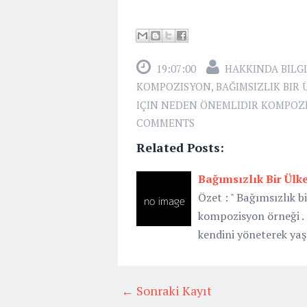
19:07:00
HAKKINDA BILGI
KOMPOZISYON
,
BAĞIMSIZLIK BIR
IÇIN NEDEN ÖNEMLIDIR KOMPOZ
COMMENTS
Related Posts:
Bağımsızlık Bir Ülk
Özet : " Bağımsızlık b
kompozisyon örneği .
kendini yöneterek yaş
← Sonraki Kayıt