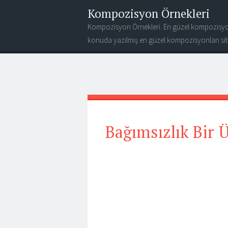
Kompozisyon Örnekleri
Kompozisyon Örnekleri. En güzel kompozisyo
konuda yazılmış en güzel kompozisyonları site
Bağımsızlık Bir 