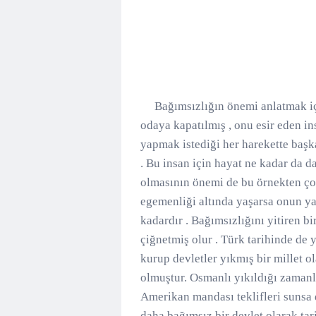
Bağımsızlığın önemi anlatmak için 
odaya kapatılmış , onu esir eden ins
yapmak istediği her harekette baş
. Bu insan için hayat ne kadar da d
olmasının önemi de bu örnekten çok 
egemenliği altında yaşarsa onun y
kadardır . Bağımsızlığını yitiren b
çiğnetmiş olur . Türk tarihinde de 
kurup devletler yıkmış bir millet 
olmuştur. Osmanlı yıkıldığı zamanl
Amerikan mandası teklifleri sunsa 
daha bağımsız bir devlet olarak tar