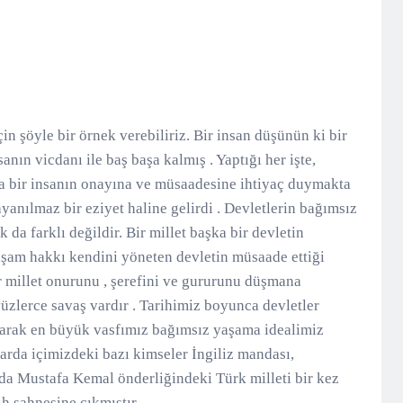
şöyle bir örnek verebiliriz. Bir insan düşünün ki bir
anın vicdanı ile baş başa kalmış . Yaptığı her işte,
ka bir insanın onayına ve müsaadesine ihtiyaç duymakta
ayanılmaz bir eziyet haline gelirdi . Devletlerin bağımsız
da farklı değildir. Bir millet başka bir devletin
aşam hakkı kendini yöneten devletin müsaade ettiği
ir millet onurunu , şerefini ve gururunu düşmana
yüzlerce savaş vardır . Tarihimiz boyunca devletler
olarak en büyük vasfımız bağımsız yaşama idealimiz
arda içimizdeki bazı kimseler İngiliz mandası,
da Mustafa Kemal önderliğindeki Türk milleti bir kez
ih sahnesine çıkmıştır .