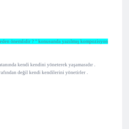
 neden önemlidir ? " konusunda yazılmış kompozisyon
tanında kendi kendini yöneterek yaşamasıdır .
rafından değil kendi kendilerini yönetirler .