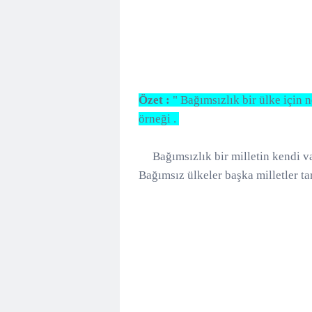
Özet :
" Bağımsızlık bir ülke için
örneği .
Bağımsızlık bir milletin kendi va
Bağımsız ülkeler başka milletler ta