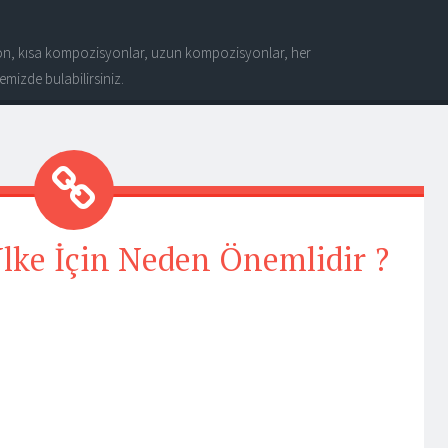
n, kısa kompozisyonlar, uzun kompozisyonlar, her
mizde bulabilirsiniz.
Ülke İçin Neden Önemlidir ?