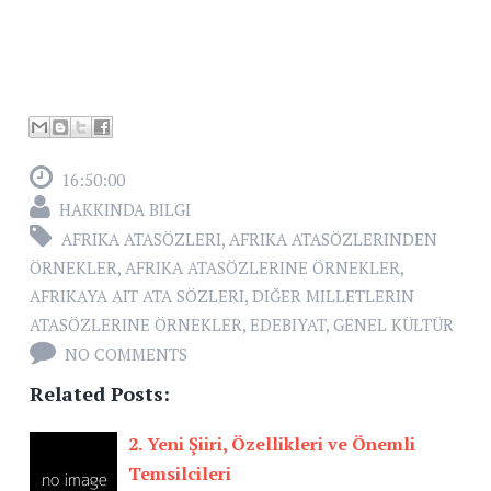
16:50:00
HAKKINDA BILGI
AFRIKA ATASÖZLERI
,
AFRIKA ATASÖZLERINDEN
ÖRNEKLER
,
AFRIKA ATASÖZLERINE ÖRNEKLER
,
AFRIKAYA AIT ATA SÖZLERI
,
DIĞER MILLETLERIN
ATASÖZLERINE ÖRNEKLER
,
EDEBIYAT
,
GENEL KÜLTÜR
NO COMMENTS
Related Posts:
2. Yeni Şiiri, Özellikleri ve Önemli
Temsilcileri