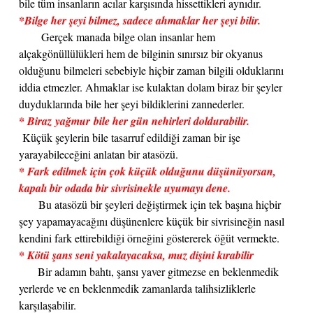
bile tüm insanların acılar karşısında hissettikleri aynıdır.
*Bilge her şeyi bilmez, sadece ahmaklar her şeyi bilir.
Gerçek manada bilge olan insanlar hem
alçakgönüllülükleri hem de bilginin sınırsız bir okyanus
olduğunu bilmeleri sebebiyle hiçbir zaman bilgili olduklarını
iddia etmezler. Ahmaklar ise kulaktan dolam biraz bir şeyler
duyduklarında bile her şeyi bildiklerini zannederler.
* Biraz yağmur bile her gün nehirleri doldurabilir.
Küçük şeylerin bile tasarruf edildiği zaman bir işe
yarayabileceğini anlatan bir atasözü.
* Fark edilmek için çok küçük olduğunu düşünüyorsan,
kapalı bir odada bir sivrisinekle uyumayı dene.
Bu atasözü bir şeyleri değiştirmek için tek başına hiçbir
şey yapamayacağını düşünenlere küçük bir sivrisineğin nasıl
kendini fark ettirebildiği örneğini göstererek öğüt vermekte.
* Kötü şans seni yakalayacaksa, muz dişini kırabilir
Bir adamın bahtı, şansı yaver gitmezse en beklenmedik
yerlerde ve en beklenmedik zamanlarda talihsizliklerle
karşılaşabilir.