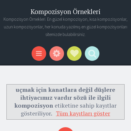
Kompozisyon Örnekleri
Kompozisyon Örnekleri. En güzel kompozisyon, kısa kompozisyonlar,
uzun kompozisyonlar, her konuda yazılmış en güzel kompozisyonları
sitemizde bulabilirsiniz.
Widgets
Social Links
Search
Menu
uçmak için kanatlara değil düşlere
ihtiyacımız vardır sözü ile ilgili
kompozisyon
etiketine sahip kayıtlar
gösteriliyor.
Tüm kayıtları göster