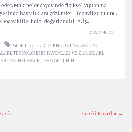
ın eder. Makineler sayesinde fiziksel yıpranma
ayesinde hastalıklara çözümler , tedaviler bulunu.
oş vakitlerimizi değerlendiririz. İş...
READ MORE
GENEL KÜLTÜR
,
TEKNOLOJI YARARLI MI
ALARI
,
TEKNOLOJININ FAYDALARI VE ZARARLARI
,
RARLARI NELERDIR
,
TEKNOLOJININ
Sayfa
Önceki Kayıtlar →