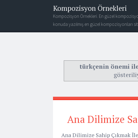
Kompozisyon Örnekleri
Kompozisyon Örnekleri. En güzel kompozisyo
konuda yazılmış en güzel kompozisyonları site
türkçenin önemi ile 
gösterili
Ana Dilimize Sah
Ana Dilimize Sahip Çıkmak İle 