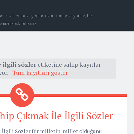
n, kısa kompozisyonlar, uzun kompozisyonlar, her
mizde bulabilirsiniz.
ilgili sözler
etiketine sahip kayıtlar
yor.
Tüm kayıtları göster
ip Çıkmak İle İlgili Sözler
İlgili Sözler Bir milletin millet olduğunu