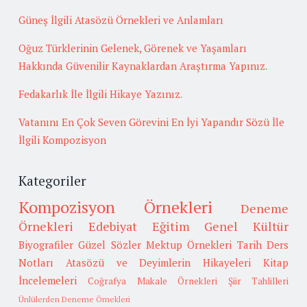
Güneş İlgili Atasözü Örnekleri ve Anlamları
Oğuz Türklerinin Gelenek, Görenek ve Yaşamları
Hakkında Güvenilir Kaynaklardan Araştırma Yapınız.
Fedakarlık İle İlgili Hikaye Yazınız.
Vatanını En Çok Seven Görevini En İyi Yapandır Sözü İle
İlgili Kompozisyon
Kategoriler
Kompozisyon Örnekleri
Deneme
Örnekleri
Edebiyat
Eğitim
Genel Kültür
Biyografiler
Güzel Sözler
Mektup Örnekleri
Tarih
Ders
Notları
Atasözü ve Deyimlerin Hikayeleri
Kitap
İncelemeleri
Coğrafya
Makale Örnekleri
Şiir Tahlilleri
Ünlülerden Deneme Örnekleri