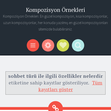
Kompozisyon Örnekleri
Kompozisyon Örnekleri. En güzel kompozisyon, kısa kompozisyonlar,
uzun kompozisyonlar, her konuda yazılmış en güzel kompozisyonları
sitemizde bulabilirsiniz.
Widgets
Social Links
Search
Menu
sohbet türü ile ilgili özellikler nelerdir
etiketine sahip kayıtlar gösteriliyor.
Tüm
kayıtları göster