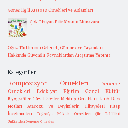
Güneş İlgili Atasözü Örnekleri ve Anlamları
Çok Okuyan Bilir Konulu Münazara
Oğuz Türklerinin Gelenek, Görenek ve Yaşamları
Hakkında Güvenilir Kaynaklardan Araştırma Yapınız.
Kategoriler
Kompozisyon Örnekleri
Deneme
Örnekleri
Edebiyat
Eğitim
Genel Kültür
Biyografiler
Güzel Sözler
Mektup Örnekleri
Tarih
Ders
Notları
Atasözü ve Deyimlerin Hikayeleri
Kitap
İncelemeleri
Coğrafya
Makale Örnekleri
Şiir Tahlilleri
Ünlülerden Deneme Örnekleri