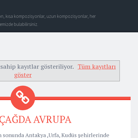
n, kısa kompozisyonlar, uzun kompozisyonlar, her
mizde bulabilirsiniz.
sahip kayıtlar gösteriliyor.
Tüm kayıtları
göster
ÇAĞDA AVRUPA
’nin sonunda Antakya ,Urfa, Kudüs şehirlerinde