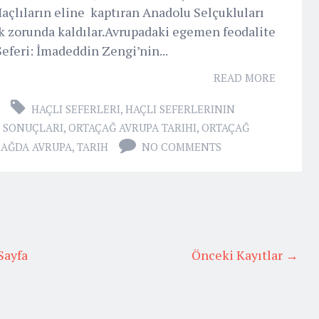
 Haçlıların eline kaptıran Anadolu Selçukluları
k zorunda kaldılar.Avrupadaki egemen feodalite
Seferi: İmadeddin Zengi’nin...
READ MORE
HAÇLI SEFERLERI
,
HAÇLI SEFERLERININ
N SONUÇLARI
,
ORTAÇAĞ AVRUPA TARIHI
,
ORTAÇAĞ
AĞDA AVRUPA
,
TARIH
NO COMMENTS
Sayfa
Önceki Kayıtlar →