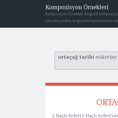
Kompozisyon Örnekleri
Kompozisyon Örnekleri. En güzel kompozisyo
konuda yazılmış en güzel kompozisyonları site
ortaçağ tarihi
etiketine 
ORTA
I. Haçlı Seferi I. Haçlı Seferi