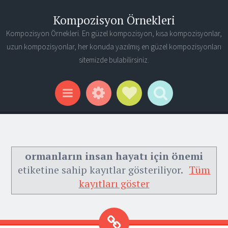
Kompozisyon Örnekleri
Kompozisyon Örnekleri. En güzel kompozisyon, kısa kompozisyonlar,
uzun kompozisyonlar, her konuda yazılmış en güzel kompozisyonları
sitemizde bulabilirsiniz.
Widgets
Social Links
Search
Menu
ormanların insan hayatı için önemi
etiketine sahip kayıtlar gösteriliyor.
Tüm
kayıtları göster