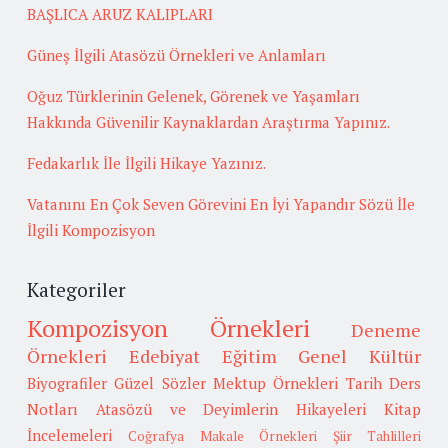
BAŞLICA ARUZ KALIPLARI
Güneş İlgili Atasözü Örnekleri ve Anlamları
Oğuz Türklerinin Gelenek, Görenek ve Yaşamları
Hakkında Güvenilir Kaynaklardan Araştırma Yapınız.
Fedakarlık İle İlgili Hikaye Yazınız.
Vatanını En Çok Seven Görevini En İyi Yapandır Sözü İle
İlgili Kompozisyon
Kategoriler
Kompozisyon Örnekleri
Deneme
Örnekleri
Edebiyat
Eğitim
Genel Kültür
Biyografiler
Güzel Sözler
Mektup Örnekleri
Tarih
Ders
Notları
Atasözü ve Deyimlerin Hikayeleri
Kitap
İncelemeleri
Coğrafya
Makale Örnekleri
Şiir Tahlilleri