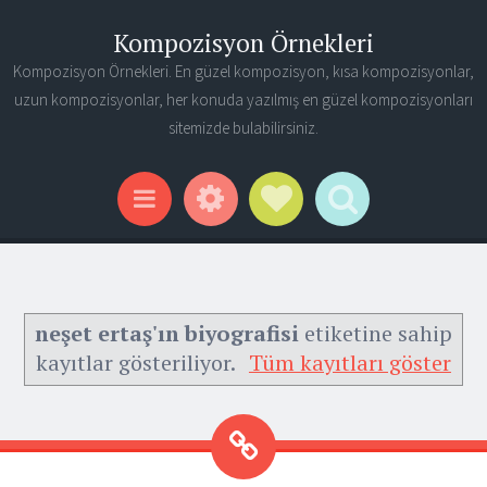
Kompozisyon Örnekleri
Kompozisyon Örnekleri. En güzel kompozisyon, kısa kompozisyonlar,
uzun kompozisyonlar, her konuda yazılmış en güzel kompozisyonları
sitemizde bulabilirsiniz.
Widgets
Social Links
Search
Menu
neşet ertaş'ın biyografisi
etiketine sahip
kayıtlar gösteriliyor.
Tüm kayıtları göster