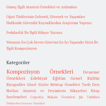
Güneş İlgili Atasözü Örnekleri ve Anlamları
Oğuz Türklerinin Gelenek, Görenek ve Yaşamları
Hakkında Güvenilir Kaynaklardan Araştırma Yapınız.
Fedakarlık İle İlgili Hikaye Yazınız.
Vatanını En Çok Seven Görevini En İyi Yapandır Sözü İle
İlgili Kompozisyon
Kategoriler
Kompozisyon Örnekleri
Deneme
Örnekleri
Edebiyat
Eğitim
Genel Kültür
Biyografiler
Güzel Sözler
Mektup Örnekleri
Tarih
Ders
Notları
Atasözü ve Deyimlerin Hikayeleri
Kitap
İncelemeleri
Coğrafya
Makale Örnekleri
Şiir Tahlilleri
Ünlülerden Deneme Örnekleri