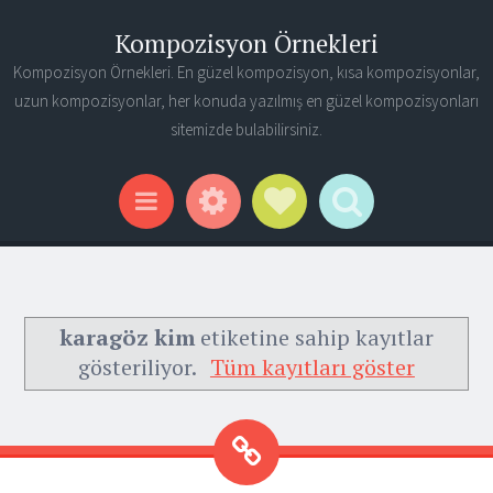
Kompozisyon Örnekleri
Kompozisyon Örnekleri. En güzel kompozisyon, kısa kompozisyonlar,
uzun kompozisyonlar, her konuda yazılmış en güzel kompozisyonları
sitemizde bulabilirsiniz.
Widgets
Social Links
Search
Menu
karagöz kim
etiketine sahip kayıtlar
gösteriliyor.
Tüm kayıtları göster