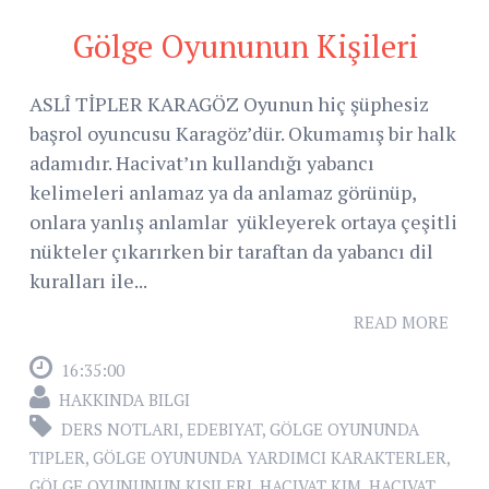
Gölge Oyununun Kişileri
ASLÎ TİPLER KARAGÖZ Oyunun hiç şüphesiz
başrol oyuncusu Karagöz’dür. Okumamış bir halk
adamıdır. Hacivat’ın kullandığı yabancı
kelimeleri anlamaz ya da anlamaz görünüp,
onlara yanlış anlamlar yükleyerek ortaya çeşitli
nükteler çıkarırken bir taraftan da yabancı dil
kuralları ile...
READ MORE
16:35:00
HAKKINDA BILGI
DERS NOTLARI
,
EDEBIYAT
,
GÖLGE OYUNUNDA
TIPLER
,
GÖLGE OYUNUNDA YARDIMCI KARAKTERLER
,
GÖLGE OYUNUNUN KIŞILERI
,
HACIVAT KIM
,
HACIVAT