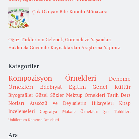
Çok Okuyan Bilir Konulu Münazara
Oğuz Türklerinin Gelenek, Görenek ve Yaşamları
Hakkında Güvenilir Kaynaklardan Araştırma Yapınız.
Kategoriler
Kompozisyon Örnekleri
Deneme
Örnekleri
Edebiyat
Eğitim
Genel Kültür
Biyografiler
Güzel Sözler
Mektup Örnekleri
Tarih
Ders
Notları
Atasözü ve Deyimlerin Hikayeleri
Kitap
İncelemeleri
Coğrafya
Makale Örnekleri
Şiir Tahlilleri
Ünlülerden Deneme Örnekleri
Ara