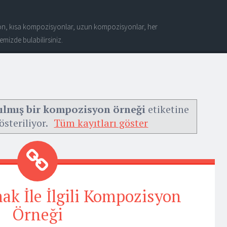
n, kısa kompozisyonlar, uzun kompozisyonlar, her
mizde bulabilirsiniz.
lmış bir kompozisyon örneği
etiketine
österiliyor.
Tüm kayıtları göster
k İle İlgili Kompozisyon
Örneği