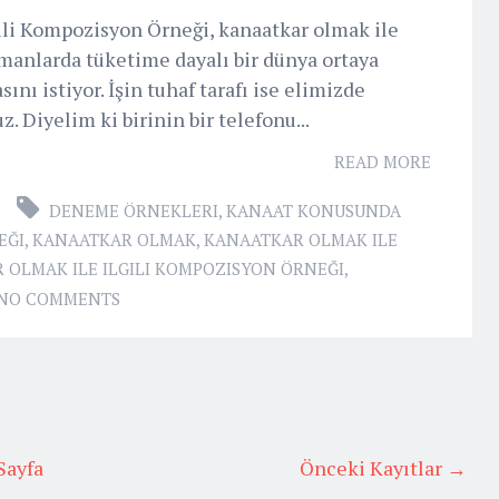
gili Kompozisyon Örneği, kanaatkar olmak ile
anlarda tüketime dayalı bir dünya ortaya
ını istiyor. İşin tuhaf tarafı ise elimizde
. Diyelim ki birinin bir telefonu...
READ MORE
DENEME ÖRNEKLERI
,
KANAAT KONUSUNDA
EĞI
,
KANAATKAR OLMAK
,
KANAATKAR OLMAK ILE
 OLMAK ILE ILGILI KOMPOZISYON ÖRNEĞI
,
NO COMMENTS
Sayfa
Önceki Kayıtlar →