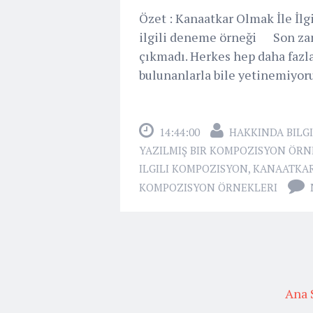
Özet : Kanaatkar Olmak İle İl
ilgili deneme örneği Son zam
çıkmadı. Herkes hep daha fazlas
bulunanlarla bile yetinemiyoruz
14:44:00
HAKKINDA BILGI
YAZILMIŞ BIR KOMPOZISYON ÖRN
ILGILI KOMPOZISYON
,
KANAATKAR
KOMPOZISYON ÖRNEKLERI
Ana 