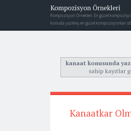
Kompozisyon Örnekleri
Kompozisyon Örnekleri. En güzel kompozisyo
konuda yazılmış en güzel kompozisyonları site
kanaat konusunda yazı
sahip kayıtlar g
Kanaatkar Olma