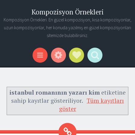
Kompozisyon Örnekleri
Kompozisyon Örnekleri. En güzel kompozisyon, kısa kompozisyonlar,
uzun kompozisyonlar, her konuda yazılmış en güzel kompozisyonları
sitemizde bulabilirsiniz.
Widgets
Social Links
Search
Menu
istanbul romanının yazarı kim
etiketine
sahip kayıtlar gösteriliyor.
Tüm kayıtları
göster