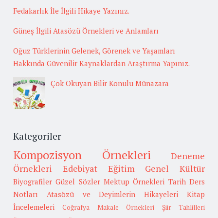
Fedakarlık İle İlgili Hikaye Yazınız.
Güneş İlgili Atasözü Örnekleri ve Anlamları
Oğuz Türklerinin Gelenek, Görenek ve Yaşamları
Hakkında Güvenilir Kaynaklardan Araştırma Yapınız.
Çok Okuyan Bilir Konulu Münazara
Kategoriler
Kompozisyon Örnekleri
Deneme
Örnekleri
Edebiyat
Eğitim
Genel Kültür
Biyografiler
Güzel Sözler
Mektup Örnekleri
Tarih
Ders
Notları
Atasözü ve Deyimlerin Hikayeleri
Kitap
İncelemeleri
Coğrafya
Makale Örnekleri
Şiir Tahlilleri