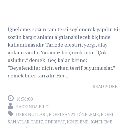
İğneleme, sözün tam tersi söylenerek yapılır. Bir
sözün karşıt anlamı algılanabilecek biçimde
kullanılmasıdır. Tarizde eleştiri, yergi, alay
anlamı vardır. Yaramaz bir çocuk için: “Çok
usludur.” demek; Geç kalan birine:
“Beyefendiler niçin erken teşrif buyurmuşlar.”
demek birer tarizdir. Her...
READ MORE
16:36:00
HAKKINDA BILGI
DERS NOTLARI
,
EDEBI SANAT IĞNELEME
,
EDEBI
SANATLAR TARIZ
,
EDEBIYAT
,
IĞNELEME
,
IĞNELEME