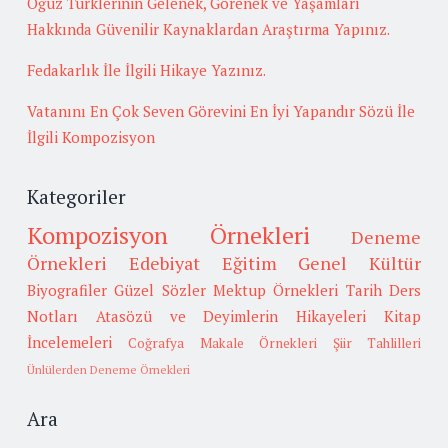
Oğuz Türklerinin Gelenek, Görenek ve Yaşamları
Hakkında Güvenilir Kaynaklardan Araştırma Yapınız.
Fedakarlık İle İlgili Hikaye Yazınız.
Vatanını En Çok Seven Görevini En İyi Yapandır Sözü İle
İlgili Kompozisyon
Kategoriler
Kompozisyon Örnekleri
Deneme
Örnekleri
Edebiyat
Eğitim
Genel Kültür
Biyografiler
Güzel Sözler
Mektup Örnekleri
Tarih
Ders
Notları
Atasözü ve Deyimlerin Hikayeleri
Kitap
İncelemeleri
Coğrafya
Makale Örnekleri
Şiir Tahlilleri
Ünlülerden Deneme Örnekleri
Ara