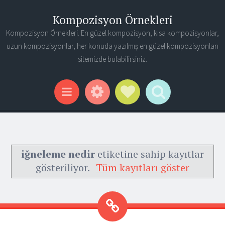
Kompozisyon Örnekleri
Kompozisyon Örnekleri. En güzel kompozisyon, kısa kompozisyonlar,
uzun kompozisyonlar, her konuda yazılmış en güzel kompozisyonları
sitemizde bulabilirsiniz.
Widgets
Social Links
Search
Menu
iğneleme nedir
etiketine sahip kayıtlar
gösteriliyor.
Tüm kayıtları göster