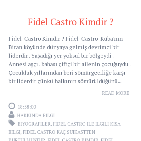
Fidel Castro Kimdir ?
Fidel Castro Kimdir ? Fidel Castro Küba'nın
Biran köyünde dünyaya gelmiş devrimci bir
liderdir . Yaşadığı yer yoksul bir bölgeydi .
Annesi aşçı , babası çiftçi bir ailenin çocuğuydu .
Çocukluk yıllarından beri sömürgeciliğe karşı
bir liderdir çünkü halkının sömürüldüğünü...
READ MORE
18:58:00
HAKKINDA BILGI
BIYOGRAFILER
,
FIDEL CASTRO ILE ILGILI KISA
BILGI
,
FIDEL CASTRO KAÇ SUIKASTTEN
KURTULMUŞTUR
,
FIDEL CASTRO KIMDIR
,
FIDEL