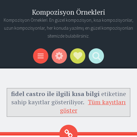
Kompozisyon Örnekleri
Kompozisyon Örnekleri. En güzel kompozisyon, kısa kompozisyonlar,
uzun kompozisyonlar, her konuda yazılmış en güzel kompozisyonları
sitemizde bulabilirsiniz.
Widgets
Social Links
Search
Menu
fidel castro ile ilgili kısa bilgi
etiketine
sahip kayıtlar gösteriliyor.
Tüm kayıtları
göster