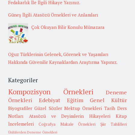
Fedakarlık İle İlgili Hikaye Yazınız.
Güneş İlgili Atasözü Örnekleri ve Anlamları
Çok Okuyan Bilir Konulu Münazara
Oğuz Türklerinin Gelenek, Görenek ve Yaşamları
Hakkında Güvenilir Kaynaklardan Araştırma Yapınız.
Kategoriler
Kompozisyon Örnekleri
Deneme
Örnekleri
Edebiyat
Eğitim
Genel Kültür
Biyografiler
Güzel Sözler
Mektup Örnekleri
Tarih
Ders
Notları
Atasözü ve Deyimlerin Hikayeleri
Kitap
İncelemeleri
Coğrafya
Makale Örnekleri
Şiir Tahlilleri
Ünlülerden Deneme Örnekleri