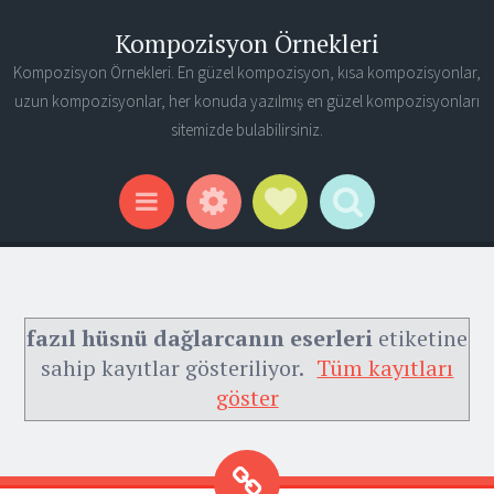
Kompozisyon Örnekleri
Kompozisyon Örnekleri. En güzel kompozisyon, kısa kompozisyonlar,
uzun kompozisyonlar, her konuda yazılmış en güzel kompozisyonları
sitemizde bulabilirsiniz.
Widgets
Social Links
Search
Menu
fazıl hüsnü dağlarcanın eserleri
etiketine
sahip kayıtlar gösteriliyor.
Tüm kayıtları
göster