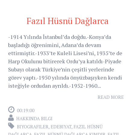
Fazıl Hüsnü Dağlarca
-1914 Yılında İstanbul’da doğdu.-Konya’da
başladığı öğrenimini, Adana’da devam
ettirmiştir.-1933’te Kuleli Lisesi’ni, 1935’te de
Harp Okulunu bitirerek Ordu’ya katıldı-Piyade
Subayı olarak Türkiye’nin çeşitli yerlerinde
görev yaptı.-1950 yılında önyüzbaşıyken kendi
isteğiyle ordudan ayrıldı.-1952-1960...
READ MORE
00:19:00
HAKKINDA BILGI
BIYOGRAFILER
,
EDEBIYAT
,
FAZIL HÜSNÜ
DAĞLARCA
,
FAZIL HÜSNÜ DAĞLARCA KIMDIR
,
FAZIL