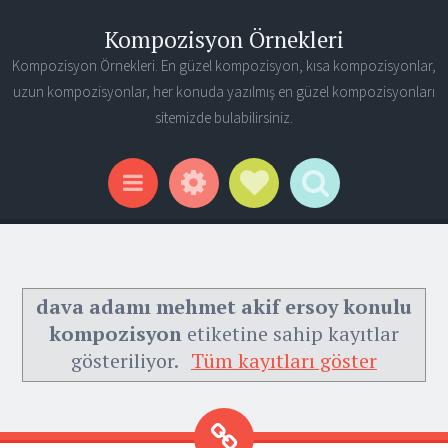
Kompozisyon Örnekleri
Kompozisyon Örnekleri. En güzel kompozisyon, kısa kompozisyonlar,
uzun kompozisyonlar, her konuda yazılmış en güzel kompozisyonları
sitemizde bulabilirsiniz.
Widgets
Social Links
Search
Menu
dava adamı mehmet akif ersoy konulu
kompozisyon
etiketine sahip kayıtlar
gösteriliyor.
Tüm kayıtları göster