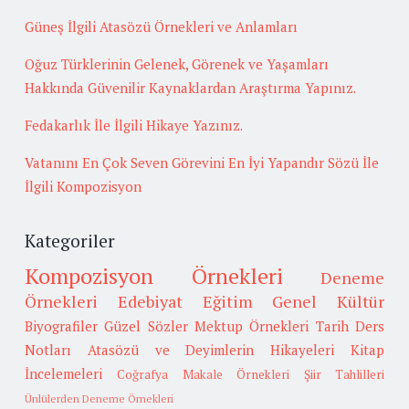
Güneş İlgili Atasözü Örnekleri ve Anlamları
Oğuz Türklerinin Gelenek, Görenek ve Yaşamları
Hakkında Güvenilir Kaynaklardan Araştırma Yapınız.
Fedakarlık İle İlgili Hikaye Yazınız.
Vatanını En Çok Seven Görevini En İyi Yapandır Sözü İle
İlgili Kompozisyon
Kategoriler
Kompozisyon Örnekleri
Deneme
Örnekleri
Edebiyat
Eğitim
Genel Kültür
Biyografiler
Güzel Sözler
Mektup Örnekleri
Tarih
Ders
Notları
Atasözü ve Deyimlerin Hikayeleri
Kitap
İncelemeleri
Coğrafya
Makale Örnekleri
Şiir Tahlilleri
Ünlülerden Deneme Örnekleri