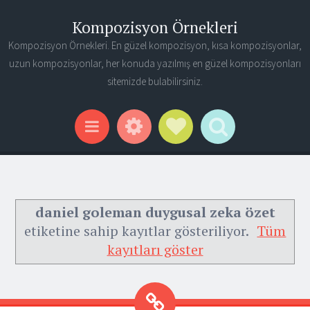
Kompozisyon Örnekleri
Kompozisyon Örnekleri. En güzel kompozisyon, kısa kompozisyonlar,
uzun kompozisyonlar, her konuda yazılmış en güzel kompozisyonları
sitemizde bulabilirsiniz.
Widgets
Social Links
Search
Menu
daniel goleman duygusal zeka özet
etiketine sahip kayıtlar gösteriliyor.
Tüm
kayıtları göster