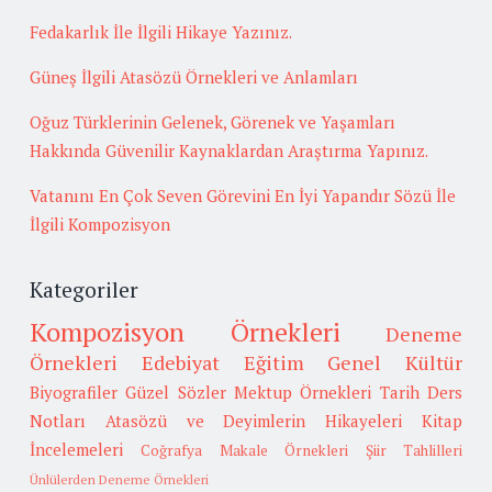
Fedakarlık İle İlgili Hikaye Yazınız.
Güneş İlgili Atasözü Örnekleri ve Anlamları
Oğuz Türklerinin Gelenek, Görenek ve Yaşamları
Hakkında Güvenilir Kaynaklardan Araştırma Yapınız.
Vatanını En Çok Seven Görevini En İyi Yapandır Sözü İle
İlgili Kompozisyon
Kategoriler
Kompozisyon Örnekleri
Deneme
Örnekleri
Edebiyat
Eğitim
Genel Kültür
Biyografiler
Güzel Sözler
Mektup Örnekleri
Tarih
Ders
Notları
Atasözü ve Deyimlerin Hikayeleri
Kitap
İncelemeleri
Coğrafya
Makale Örnekleri
Şiir Tahlilleri
Ünlülerden Deneme Örnekleri