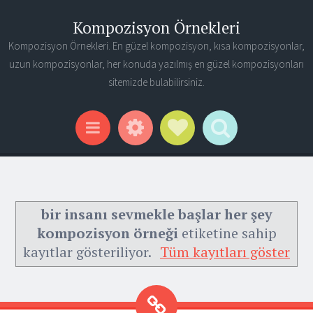
Kompozisyon Örnekleri
Kompozisyon Örnekleri. En güzel kompozisyon, kısa kompozisyonlar,
uzun kompozisyonlar, her konuda yazılmış en güzel kompozisyonları
sitemizde bulabilirsiniz.
Widgets
Social Links
Search
Menu
bir insanı sevmekle başlar her şey
kompozisyon örneği
etiketine sahip
kayıtlar gösteriliyor.
Tüm kayıtları göster