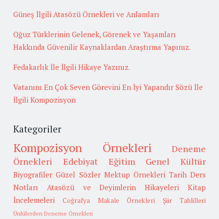
Güneş İlgili Atasözü Örnekleri ve Anlamları
Oğuz Türklerinin Gelenek, Görenek ve Yaşamları
Hakkında Güvenilir Kaynaklardan Araştırma Yapınız.
Fedakarlık İle İlgili Hikaye Yazınız.
Vatanını En Çok Seven Görevini En İyi Yapandır Sözü İle
İlgili Kompozisyon
Kategoriler
Kompozisyon Örnekleri
Deneme
Örnekleri
Edebiyat
Eğitim
Genel Kültür
Biyografiler
Güzel Sözler
Mektup Örnekleri
Tarih
Ders
Notları
Atasözü ve Deyimlerin Hikayeleri
Kitap
İncelemeleri
Coğrafya
Makale Örnekleri
Şiir Tahlilleri
Ünlülerden Deneme Örnekleri