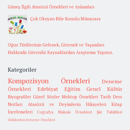
Güneş İlgili Atasözü Örnekleri ve Anlamları
Çok Okuyan Bilir Konulu Münazara
Oğuz Türklerinin Gelenek, Görenek ve Yaşamları
Hakkında Güvenilir Kaynaklardan Araştırma Yapınız.
Kategoriler
Kompozisyon Örnekleri
Deneme
Örnekleri
Edebiyat
Eğitim
Genel Kültür
Biyografiler
Güzel Sözler
Mektup Örnekleri
Tarih
Ders
Notları
Atasözü ve Deyimlerin Hikayeleri
Kitap
İncelemeleri
Coğrafya
Makale Örnekleri
Şiir Tahlilleri
Ünlülerden Deneme Örnekleri