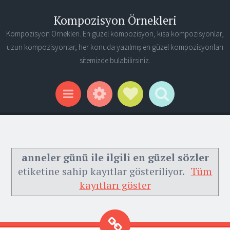
Kompozisyon Örnekleri
Kompozisyon Örnekleri. En güzel kompozisyon, kısa kompozisyonlar,
uzun kompozisyonlar, her konuda yazılmış en güzel kompozisyonları
sitemizde bulabilirsiniz.
Widgets
Social Links
Search
Menu
anneler günü ile ilgili en güzel sözler
etiketine sahip kayıtlar gösteriliyor.
Tüm
kayıtları göster