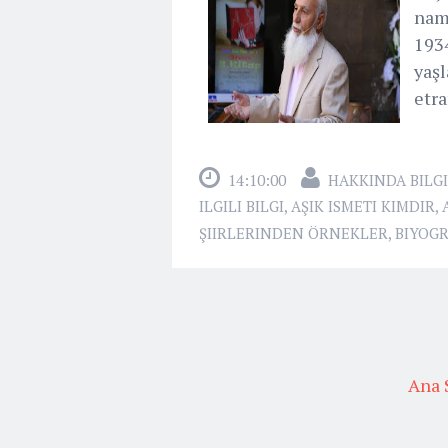
naml
1934
yaşl
etra
14:10:00
HAKKINDA BILGI
ILGILI BILGI
,
AŞIK ISMETI KIMDIR
,
ŞIIRLERINDEN ÖRNEKLER
,
BIYOGR
Ana 