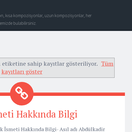
n, kısa kompozisyonlar, uzun kompozisyonlar, her
mizde bulabilirsiniz.
i
etiketine sahip kayıtlar gösteriliyor.
Tüm
kayıtları göster
meti Hakkında Bilgi
 İsmeti Hakkında Bilgi- Asıl adı Abdülkadir