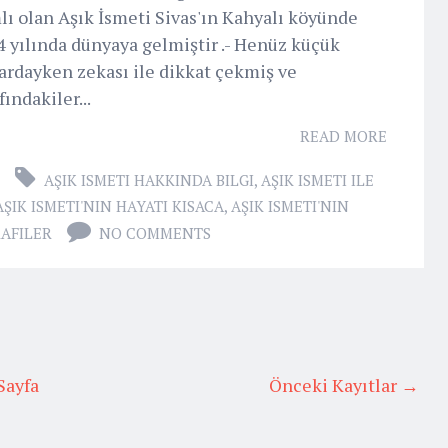
ı olan Aşık İsmeti Sivas'ın Kahyalı köyünde
 yılında dünyaya gelmiştir .- Henüz küçük
ardayken zekası ile dikkat çekmiş ve
fındakiler...
READ MORE
AŞIK ISMETI HAKKINDA BILGI
,
AŞIK ISMETI ILE
AŞIK ISMETI'NIN HAYATI KISACA
,
AŞIK ISMETI'NIN
AFILER
NO COMMENTS
Sayfa
Önceki Kayıtlar →