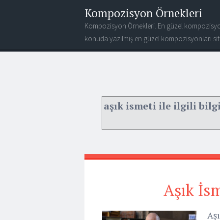
Kompozisyon Örnekleri
Kompozisyon Örnekleri. En güzel kompozisyo
konuda yazılmış en güzel kompozisyonları site
aşık ismeti ile ilgili bilg
Aşık İs
Aşık