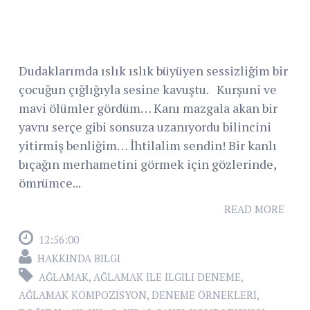
Dudaklarımda ıslık ıslık büyüyen sessizliğim bir
çocuğun çığlığıyla sesine kavuştu. Kurşuni ve
mavi ölümler gördüm… Kanı mazgala akan bir
yavru serçe gibi sonsuza uzanıyordu bilincini
yitirmiş benliğim… İhtilalim sendin! Bir kanlı
bıçağın merhametini görmek için gözlerinde,
ömrümce...
READ MORE
12:56:00
HAKKINDA BILGI
AĞLAMAK
,
AĞLAMAK ILE ILGILI DENEME
,
AĞLAMAK KOMPOZISYON
,
DENEME ÖRNEKLERI
,