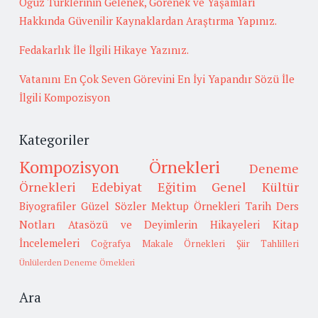
Oğuz Türklerinin Gelenek, Görenek ve Yaşamları
Hakkında Güvenilir Kaynaklardan Araştırma Yapınız.
Fedakarlık İle İlgili Hikaye Yazınız.
Vatanını En Çok Seven Görevini En İyi Yapandır Sözü İle
İlgili Kompozisyon
Kategoriler
Kompozisyon Örnekleri
Deneme
Örnekleri
Edebiyat
Eğitim
Genel Kültür
Biyografiler
Güzel Sözler
Mektup Örnekleri
Tarih
Ders
Notları
Atasözü ve Deyimlerin Hikayeleri
Kitap
İncelemeleri
Coğrafya
Makale Örnekleri
Şiir Tahlilleri
Ünlülerden Deneme Örnekleri
Ara