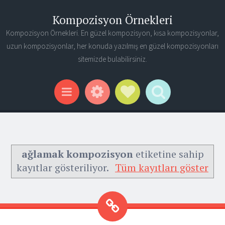
Kompozisyon Örnekleri
Kompozisyon Örnekleri. En güzel kompozisyon, kısa kompozisyonlar,
uzun kompozisyonlar, her konuda yazılmış en güzel kompozisyonları
sitemizde bulabilirsiniz.
Widgets
Social Links
Search
Menu
ağlamak kompozisyon
etiketine sahip
kayıtlar gösteriliyor.
Tüm kayıtları göster