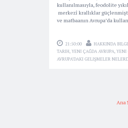
kullanılmasıyla, feodolite yık
merkezî krallıklar güçlenmişti
ve matbaanın Avrupa’da kullan
21:50:00
HAKKINDA BILGI
TARIH
,
YENI ÇAĞDA AVRUPA
,
YENI
AVRUPA’DAKI GELIŞMELER NELER
Ana 