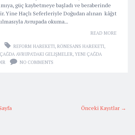
ılmıya, güç kaybetmeye başladı ve beraberinde
r. Yine Haçlı Seferleriyle Doğudan alınan kâğıt
ılmasıyla Avrupada okuma...
READ MORE
REFORM HAREKETI
,
RÖNESANS HAREKETI
,
 ÇAĞDA AVRUPA’DAKI GELIŞMELER
,
YENI ÇAĞDA
DIR
NO COMMENTS
Sayfa
Önceki Kayıtlar →