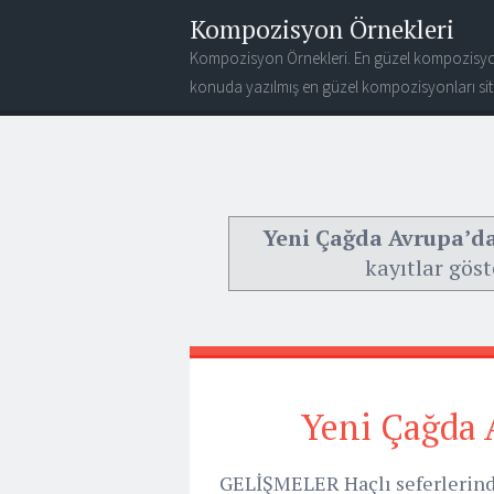
Kompozisyon Örnekleri
Kompozisyon Örnekleri. En güzel kompozisyo
konuda yazılmış en güzel kompozisyonları site
Yeni Çağda Avrupa’da
kayıtlar göst
Yeni Çağda 
GELİŞMELER Haçlı seferlerinde