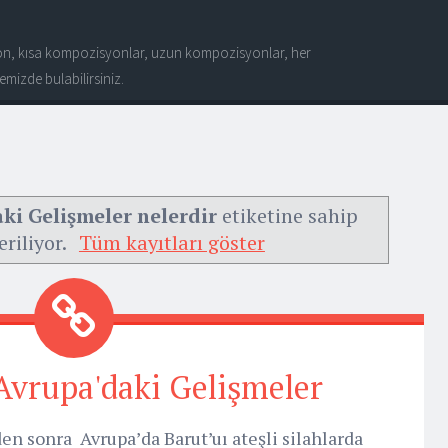
n, kısa kompozisyonlar, uzun kompozisyonlar, her
mizde bulabilirsiniz.
ki Gelişmeler nelerdir
etiketine sahip
eriliyor.
Tüm kayıtları göster
Avrupa'daki Gelişmeler
n sonra Avrupa’da Barut’uı ateşli silahlarda