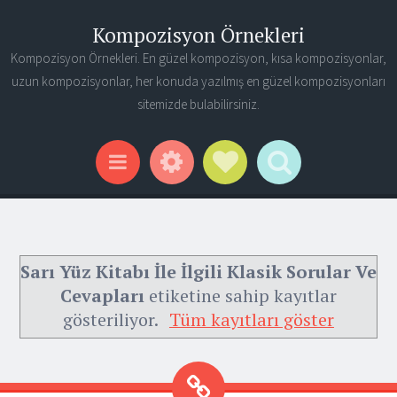
Kompozisyon Örnekleri
Kompozisyon Örnekleri. En güzel kompozisyon, kısa kompozisyonlar,
uzun kompozisyonlar, her konuda yazılmış en güzel kompozisyonları
sitemizde bulabilirsiniz.
Widgets
Social Links
Search
Menu
Sarı Yüz Kitabı İle İlgili Klasik Sorular Ve
Cevapları
etiketine sahip kayıtlar
gösteriliyor.
Tüm kayıtları göster