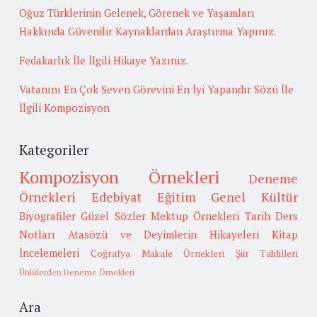
Oğuz Türklerinin Gelenek, Görenek ve Yaşamları
Hakkında Güvenilir Kaynaklardan Araştırma Yapınız.
Fedakarlık İle İlgili Hikaye Yazınız.
Vatanını En Çok Seven Görevini En İyi Yapandır Sözü İle
İlgili Kompozisyon
Kategoriler
Kompozisyon Örnekleri
Deneme
Örnekleri
Edebiyat
Eğitim
Genel Kültür
Biyografiler
Güzel Sözler
Mektup Örnekleri
Tarih
Ders
Notları
Atasözü ve Deyimlerin Hikayeleri
Kitap
İncelemeleri
Coğrafya
Makale Örnekleri
Şiir Tahlilleri
Ünlülerden Deneme Örnekleri
Ara