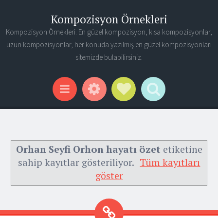
Kompozisyon Örnekleri
Kompozisyon Örnekleri. En güzel kompozisyon, kısa kompozisyonlar,
uzun kompozisyonlar, her konuda yazılmış en güzel kompozisyonları
sitemizde bulabilirsiniz.
Widgets
Social Links
Search
Menu
Orhan Seyfi Orhon hayatı özet
etiketine
sahip kayıtlar gösteriliyor.
Tüm kayıtları
göster