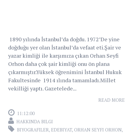
1890 yılında İstanbul’da doğdu. 1972’De yine
doğduğu yer olan İstanbul’da vefaat eti.Şair ve
yazar kimliği ile karşımıza çıkan Orhan Seyfi
Orhon daha çok şair kimliği onu ön plana
çıkarmıştır.Yüksek öğrenimini İstanbul Hukuk
Fakultesinde 1914 ılında tamamladı.Millet
vekilliği yaptı. Gazetelede...
READ MORE
11:12:00
HAKKINDA BILGI
BIYOGRAFILER
,
EDEBIYAT
,
ORHAN SEYFI ORHON
,