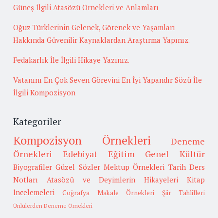
Güneş İlgili Atasözü Örnekleri ve Anlamları
Oğuz Türklerinin Gelenek, Görenek ve Yaşamları
Hakkında Güvenilir Kaynaklardan Araştırma Yapınız.
Fedakarlık İle İlgili Hikaye Yazınız.
Vatanını En Çok Seven Görevini En İyi Yapandır Sözü İle
İlgili Kompozisyon
Kategoriler
Kompozisyon Örnekleri
Deneme
Örnekleri
Edebiyat
Eğitim
Genel Kültür
Biyografiler
Güzel Sözler
Mektup Örnekleri
Tarih
Ders
Notları
Atasözü ve Deyimlerin Hikayeleri
Kitap
İncelemeleri
Coğrafya
Makale Örnekleri
Şiir Tahlilleri
Ünlülerden Deneme Örnekleri