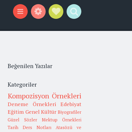
Widgets
Social Links
Search
Menu
Beğenilen Yazılar
Kategoriler
Kompozisyon Örnekleri
Deneme Örnekleri
Edebiyat
Eğitim
Genel Kültür
Biyografiler
Güzel Sözler
Mektup Örnekleri
Tarih
Ders Notları
Atasözü ve