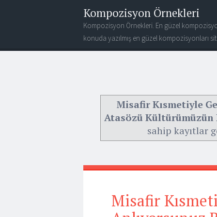
Kompozisyon Örnekleri
Kompozisyon Örnekleri. En güzel kompozisyo
konuda yazılmış en güzel kompozisyonları site
Misafir Kısmetiyle G
Atasözü Kültürümüzün H
sahip kayıtlar g
Misafir Kısmet