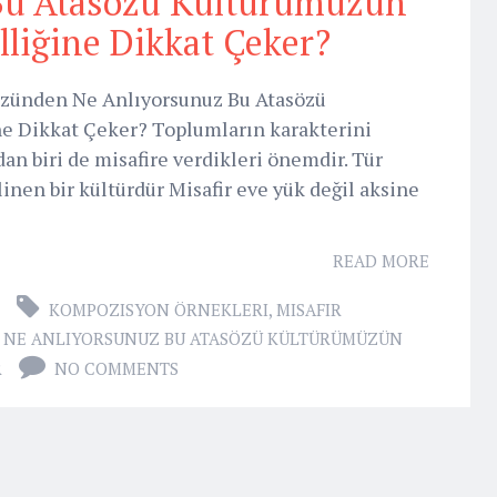
Bu Atasözü Kültürümüzün
liğine Dikkat Çeker?
sözünden Ne Anlıyorsunuz Bu Atasözü
e Dikkat Çeker? Toplumların karakterini
an biri de misafire verdikleri önemdir. Tür
ilinen bir kültürdür Misafir eve yük değil aksine
READ MORE
KOMPOZISYON ÖRNEKLERI
,
MISAFIR
N NE ANLIYORSUNUZ BU ATASÖZÜ KÜLTÜRÜMÜZÜN
R
NO COMMENTS