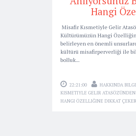
Anlıyorsunuz 
Hangi Özel
Misafir Kısmetiyle Gelir Ata
Kültürümüzün Hangi Özelliğin
belirleyen en önemli unsurlard
kültürü misafirperverliği ile b
bolluk...
22:21:00
HAKKINDA BILGI
KISMETIYLE GELIR ATASÖZÜNDE
HANGI ÖZELLIĞINE DIKKAT ÇEKE