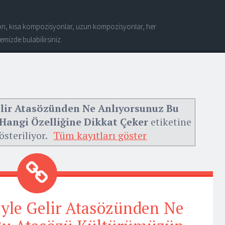
n, kısa kompozisyonlar, uzun kompozisyonlar, her
mizde bulabilirsiniz.
elir Atasözünden Ne Anlıyorsunuz Bu
angi Özelliğine Dikkat Çeker
etiketine
österiliyor.
Tüm kayıtları göster
iyle Gelir Atasözünden Ne