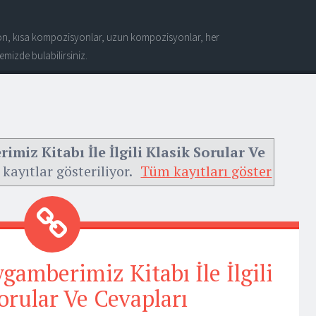
n, kısa kompozisyonlar, uzun kompozisyonlar, her
mizde bulabilirsiniz.
imiz Kitabı İle İlgili Klasik Sorular Ve
kayıtlar gösteriliyor.
Tüm kayıtları göster
gamberimiz Kitabı İle İlgili
orular Ve Cevapları