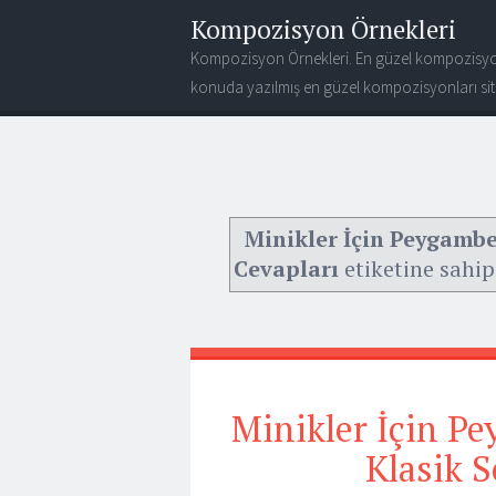
Kompozisyon Örnekleri
Kompozisyon Örnekleri. En güzel kompozisyo
konuda yazılmış en güzel kompozisyonları site
Minikler İçin Peygamber
Cevapları
etiketine sahip 
Minikler İçin Pey
Klasik S