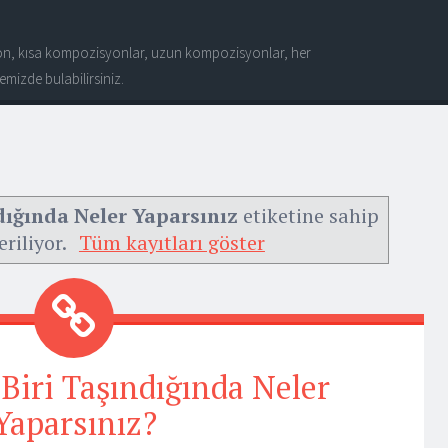
n, kısa kompozisyonlar, uzun kompozisyonlar, her
mizde bulabilirsiniz.
dığında Neler Yaparsınız
etiketine sahip
eriliyor.
Tüm kayıtları göster
Biri Taşındığında Neler
Yaparsınız?