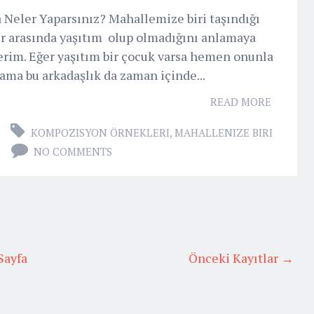
 Neler Yaparsınız? Mahallemize biri taşındığı
er arasında yaşıtım olup olmadığını anlamaya
lerim. Eğer yaşıtım bir çocuk varsa hemen onunla
ma bu arkadaşlık da zaman içinde...
READ MORE
KOMPOZISYON ÖRNEKLERI
,
MAHALLENIZE BIRI
Z
NO COMMENTS
Sayfa
Önceki Kayıtlar →