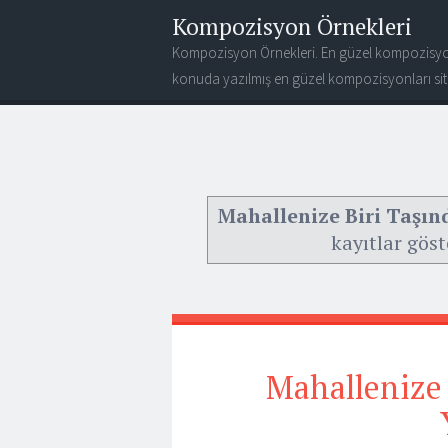
Kompozisyon Örnekleri
Kompozisyon Örnekleri. En güzel kompozisyo
konuda yazılmış en güzel kompozisyonları site
Mahallenize Biri Taşın
kayıtlar göst
Mahallenize 