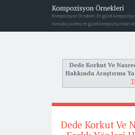
Kompozisyon Örnekleri
Kompozisyon Örnekleri. En güzel kompozisyo
konuda yazılmış en güzel kompozisyonları site
Dede Korkut Ve Nasred
Hakkında Araştırma Ya
T
Dede Korkut Ve N