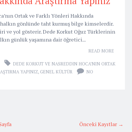
Hakkında Araştırma Yapınız
’nın Ortak ve Farklı Yönleri Hakkında
 halkın gönlünde taht kurmuş bilge kimselerdir.
iri ve yol gösterir. Dede Korkut Oğuz Türklerinin
lkın günlük yaşamına dair öğretici...
READ MORE
DEDE KORKUT VE NASREDDIN HOCA’NIN ORTAK
RAŞTIRMA YAPINIZ
,
GENEL KÜLTÜR
NO
Sayfa
Önceki Kayıtlar →