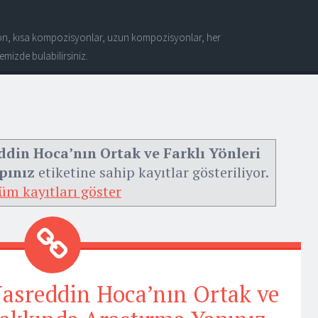
n, kısa kompozisyonlar, uzun kompozisyonlar, her
mizde bulabilirsiniz.
din Hoca’nın Ortak ve Farklı Yönleri
pınız
etiketine sahip kayıtlar gösteriliyor.
üm kayıtları göster
asreddin Hoca’nın Ortak ve