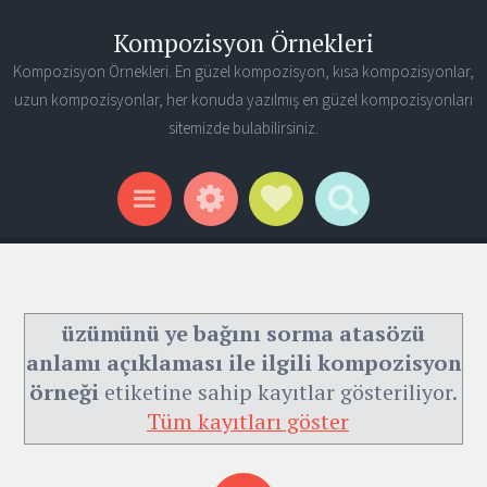
Kompozisyon Örnekleri
Kompozisyon Örnekleri. En güzel kompozisyon, kısa kompozisyonlar,
uzun kompozisyonlar, her konuda yazılmış en güzel kompozisyonları
sitemizde bulabilirsiniz.
Widgets
Social Links
Search
Menu
üzümünü ye bağını sorma atasözü
anlamı açıklaması ile ilgili kompozisyon
örneği
etiketine sahip kayıtlar gösteriliyor.
Tüm kayıtları göster