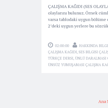
ÇALIŞMA KAĞIDI (SES OLAYLA
olaylarını bulunuz. Örnek cüml
varsa tablodaki uygun bölüme o
2’deki uygun yerlere bu sözcük
02:00:00
HAKKINDA BILGI
ÇALIŞMA KAĞIDI
,
SES BILGISI ÇAL
TÜRKÇE DERSI
,
ÜNLÜ DARALMASI 
ÜNSÜZ YUMUŞAMASI ÇALIŞMA KAĞ
Ana 