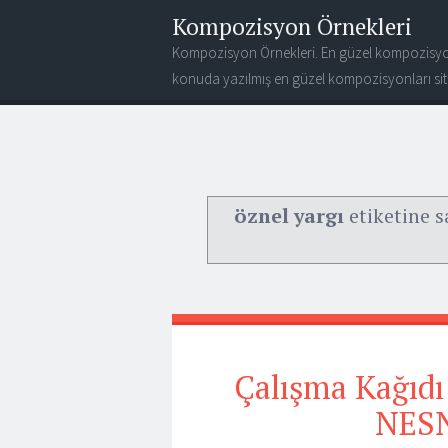
Kompozisyon Örnekleri
Kompozisyon Örnekleri. En güzel kompozisyo
konuda yazılmış en güzel kompozisyonları site
öznel yargı
etiketine s
Çalışma Kağıd
NES