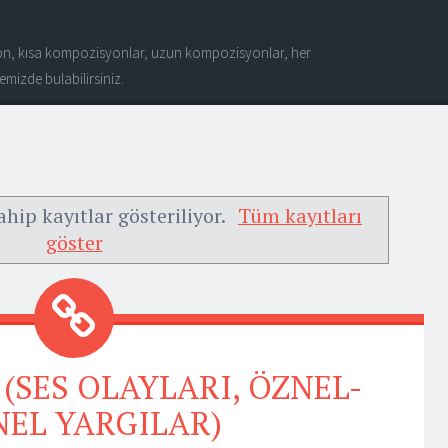
n, kısa kompozisyonlar, uzun kompozisyonlar, her
mizde bulabilirsiniz.
ahip kayıtlar gösteriliyor.
Tüm kayıtları
göster
ı (SES OLAYLARI, ÖZNEL-
NEL YARGILAR)