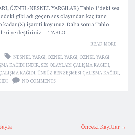
RI, ÖZNEL-NESNEL YARGILAR) Tablo 1’deki ses
edeki gibi adı geçen ses olayından kaç tane
 kadar (X) işareti koyunuz. Daha sonra Tablo
leri yerleştiriniz. TABLO...
READ MORE
NESNEL YARGI
,
ÖZNEL YARGI
,
ÖZNEL YARGI
IŞMA KAĞIDI INDIR
,
SES OLAYLARI ÇALIŞMA KAĞIDI
,
ÇALIŞMA KAĞIDI
,
ÜNSÜZ BENZEŞMESI ÇALIŞMA KAĞIDI
,
IDI
NO COMMENTS
Sayfa
Önceki Kayıtlar →