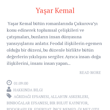
Yaşar Kemal
Yaşar Kemal bütün romanlarında Çukurova’yı
konu edinerek toplumsal çelişkileri ve
çatışmaları, bunların insan dünyasına
yansıyışlarını anlatır. Feodal ilişkilerin egemen
olduğu bir düzeni, bu düzenle birlikte bütün
değerlerin yıkılışını sergiler. Ayrıca insan-doğa
ilişkilerini, insanı insan yapan...
READ MORE
01:09:00
HAKKINDA BILGI
AĞRIDAĞI EFSANESI
,
ALLAH'IN ASKERLERI
,
BINBOĞALAR EFSANESI
,
BIR BULUT KAYNIYOR
,
BIYOGRAFILER
,
EDEBIYAT
,
İNCE MEMED
,
ÖLMEZ OTU
,