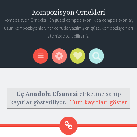
Kompozisyon Örnekleri
Kompozisyon Örnekleri. En güzel kompozisyon, kısa kompozisyonlar,
uzun kompozisyonlar, her konuda yazılmış en güzel kompozisyonları
sitemizde bulabilirsiniz.
Widgets
Social Links
Search
Menu
Üç Anadolu Efsanesi
etiketine sahip
kayıtlar gösteriliyor.
Tüm kayıtları göster