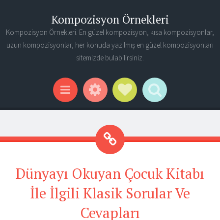
Kompozisyon Örnekleri
Kompozisyon Örnekleri. En güzel kompozisyon, kısa kompozisyonlar,
uzun kompozisyonlar, her konuda yazılmış en güzel kompozisyonları
sitemizde bulabilirsiniz.
Widgets
Social Links
Search
Menu
Dünyayı Okuyan Çocuk Kitabı
İle İlgili Klasik Sorular Ve
Cevapları