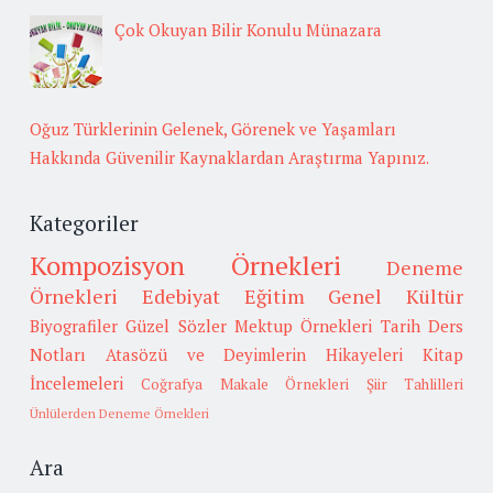
Çok Okuyan Bilir Konulu Münazara
Oğuz Türklerinin Gelenek, Görenek ve Yaşamları
Hakkında Güvenilir Kaynaklardan Araştırma Yapınız.
Kategoriler
Kompozisyon Örnekleri
Deneme
Örnekleri
Edebiyat
Eğitim
Genel Kültür
Biyografiler
Güzel Sözler
Mektup Örnekleri
Tarih
Ders
Notları
Atasözü ve Deyimlerin Hikayeleri
Kitap
İncelemeleri
Coğrafya
Makale Örnekleri
Şiir Tahlilleri
Ünlülerden Deneme Örnekleri
Ara