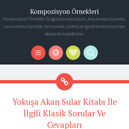
Kompozisyon Örnekleri
Kompozisyon Örnekleri. En güzel kompozisyon, kısa kompozisyonlar,
uzun kompozisyonlar, her konuda yazılmış en güzel kompozisyonları
sitemizde bulabilirsiniz.
Widgets
Social Links
Search
Menu
Yokuşa Akan Sular Kitabı İle
İlgili Klasik Sorular Ve
Cevapları