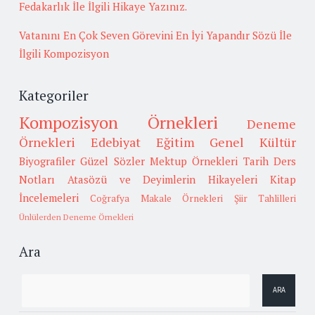
Fedakarlık İle İlgili Hikaye Yazınız.
Vatanını En Çok Seven Görevini En İyi Yapandır Sözü İle
İlgili Kompozisyon
Kategoriler
Kompozisyon Örnekleri
Deneme
Örnekleri
Edebiyat
Eğitim
Genel Kültür
Biyografiler
Güzel Sözler
Mektup Örnekleri
Tarih
Ders
Notları
Atasözü ve Deyimlerin Hikayeleri
Kitap
İncelemeleri
Coğrafya
Makale Örnekleri
Şiir Tahlilleri
Ünlülerden Deneme Örnekleri
Ara