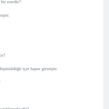
 bir eserdir?
ıştır.
ir?
üşünüldüğü için hapse girmiştir.
?
desteklemektedir?