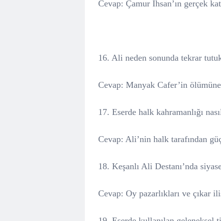
Cevap: Çamur İhsan’ın gerçek kati
16. Ali neden sonunda tekrar tutu
Cevap: Manyak Cafer’in ölümüne n
17. Eserde halk kahramanlığı nasıl
Cevap: Ali’nin halk tarafından güçl
18. Keşanlı Ali Destanı’nda siyaset
Cevap: Oy pazarlıkları ve çıkar iliş
19. Eserde kullanılan geleneksel ti