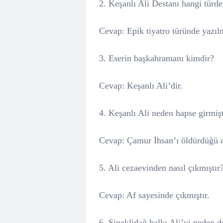
2. Keşanlı Ali Destanı hangi türde
Cevap: Epik tiyatro türünde yazılm
3. Eserin başkahramanı kimdir?
Cevap: Keşanlı Ali’dir.
4. Keşanlı Ali neden hapse girmişt
Cevap: Çamur İhsan’ı öldürdüğü d
5. Ali cezaevinden nasıl çıkmıştır
Cevap: Af sayesinde çıkmıştır.
6. Sineklidağ halkı Ali’yi neden 