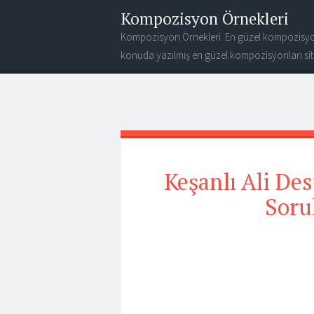
Kompozisyon Örnekleri
Kompozisyon Örnekleri. En güzel kompozisyo
konuda yazılmış en güzel kompozisyonları site
Keşanlı Ali Dest
Soru