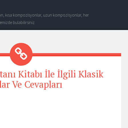
n, kısa kompozisyonlar, uzun kompozisyonlar, her
mizde bulabilirsiniz.
anı Kitabı İle İlgili Klasik
lar Ve Cevapları