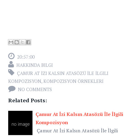
20:57:00
HAKKINDA BILGI
ÇAMUR AT İZI KALSIN ATASÖZÜ İLE İLGILI
KOMPOZISYON
,
KOMPOZISYON ÖRNEKLERI
NO COMMENTS
Related Posts:
Çamur At İzi Kalsın Atasözü İle İlgili
Kompozisyon
Çamur At İzi Kalsın Atasözü İle İlgili