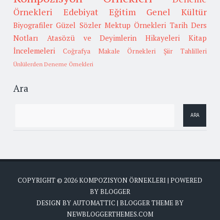
Örnekleri
Edebiyat
Eğitim
Genel Kültür
Biyografiler
Güzel Sözler
Mektup Örnekleri
Tarih
Ders
Notları
Atasözü ve Deyimlerin Hikayeleri
Kitap
İncelemeleri
Coğrafya
Makale Örnekleri
Şiir Tahlilleri
Ünlülerden Deneme Örnekleri
Ara
COPYRIGHT ©
2026
KOMPOZISYON ÖRNEKLERI
| POWERED
BY
BLOGGER
DESIGN BY
AUTOMATTIC
| BLOGGER THEME BY
NEWBLOGGERTHEMES.COM