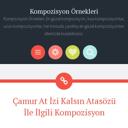
Kompozisyon Örnekleri
Kompozisyon Örnekleri. En güzel kompozisyon, kısa kompozisyonlar,
uzun kompozisyonlar, her konuda yazılmış en güzel kompozisyonları
sitemizde bulabilirsiniz.
Widgets
Social Links
Search
Menu
Çamur At İzi Kalsın Atasözü
İle İlgili Kompozisyon