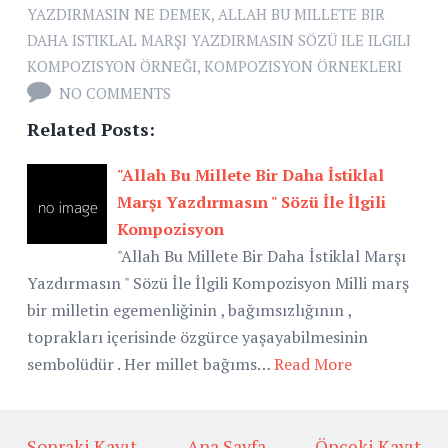
YAZDIRMASIN NE DEMEK
,
ALLAH BU MILLETE BIR
DAHA ISTIKLAL MARŞI YAZDIRMASIN SÖZÜ ILE ILGILI
KOMPOZISYON ÖRNEĞI
,
KOMPOZISYON ÖRNEKLERI
NO COMMENTS
Related Posts:
"Allah Bu Millete Bir Daha İstiklal
Marşı Yazdırmasın " Sözü İle İlgili
Kompozisyon
"Allah Bu Millete Bir Daha İstiklal Marşı
Yazdırmasın " Sözü İle İlgili Kompozisyon Milli marş
bir milletin egemenliğinin , bağımsızlığının ,
toprakları içerisinde özgürce yaşayabilmesinin
sembolüdür . Her millet bağıms…
Read More
← Sonraki Kayıt
Ana Sayfa
Önceki Kayıt →