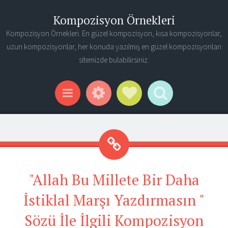
Kompozisyon Örnekleri
Kompozisyon Örnekleri. En güzel kompozisyon, kısa kompozisyonlar,
uzun kompozisyonlar, her konuda yazılmış en güzel kompozisyonları
sitemizde bulabilirsiniz.
Widgets
Social Links
Search
Menu
"Allah Bu Millete Bir Daha
İstiklal Marşı Yazdırmasın "
Sözü İle İlgili Kompozisyon