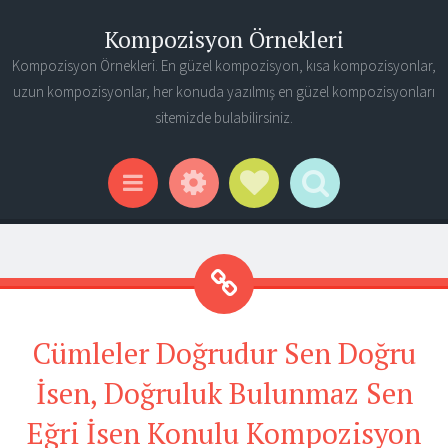
Kompozisyon Örnekleri
Kompozisyon Örnekleri. En güzel kompozisyon, kısa kompozisyonlar,
uzun kompozisyonlar, her konuda yazılmış en güzel kompozisyonları
sitemizde bulabilirsiniz.
Widgets
Social Links
Search
Menu
Cümleler Doğrudur Sen Doğru
İsen, Doğruluk Bulunmaz Sen
Eğri İsen Konulu Kompozisyon