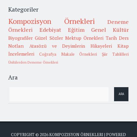
Kategoriler
Kompozisyon Örnekleri
Deneme
Örnekleri
Edebiyat
Eğitim
Genel Kültür
Biyografiler
Güzel Sözler
Mektup Örnekleri
Tarih
Ders
Notları
Atasözü ve Deyimlerin Hikayeleri
Kitap
İncelemeleri
Coğrafya
Makale Örnekleri
Şiir Tahlilleri
Ünlülerden Deneme Örnekleri
Ara
COPYRIGHT ©
2026
KOMPOZISYON ÖRNEKLERI
| POWERED