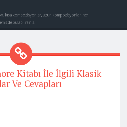
n, kısa kompozisyonlar, uzun kompozisyonlar, her
mizde bulabilirsiniz.
e Kitabı İle İlgili Klasik
lar Ve Cevapları