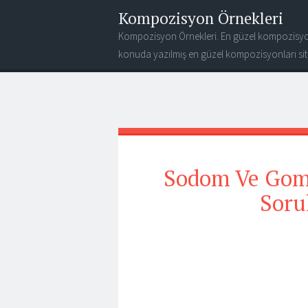
Kompozisyon Örnekleri
Kompozisyon Örnekleri. En güzel kompozisyo
konuda yazılmış en güzel kompozisyonları site
Sodom Ve Gomor
Soru