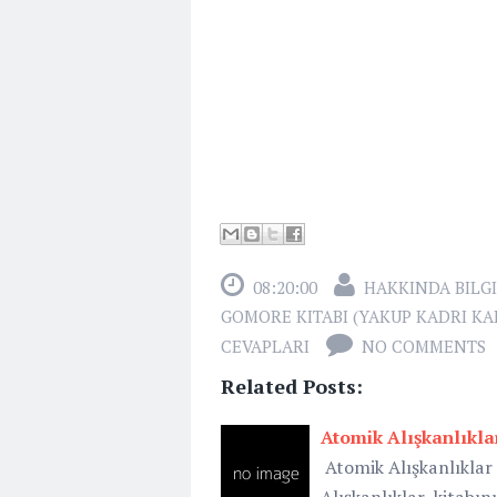
08:20:00
HAKKINDA BILGI
GOMORE KITABI (YAKUP KADRI KA
CEVAPLARI
NO COMMENTS
Related Posts:
Atomik Alışkanlıklar
Atomik Alışkanlıklar K