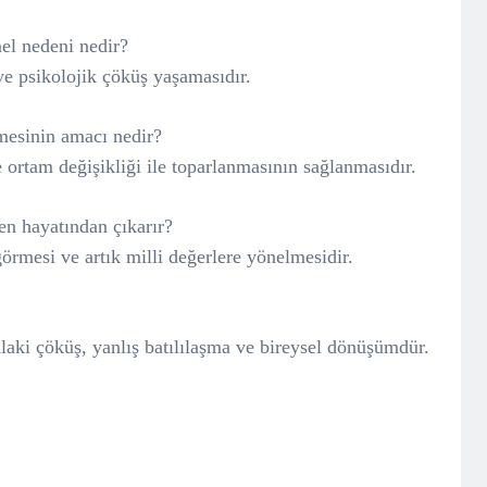
el nedeni nedir?
ve psikolojik çöküş yaşamasıdır.
mesinin amacı nedir?
rtam değişikliği ile toparlanmasının sağlanmasıdır.
n hayatından çıkarır?
rmesi ve artık milli değerlere yönelmesidir.
laki çöküş, yanlış batılılaşma ve bireysel dönüşümdür.