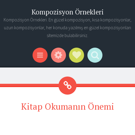
Kompozisyon Örnekleri
Kompozisyon Örnekleri. En güzel kompozisyon, kısa kompozisyonlar,
uzun kompozisyonlar, her konuda yazılmış en güzel kompozisyonları
sitemizde bulabilirsiniz.
Widgets
Social Links
Search
Menu
Kitap Okumanın Önemi