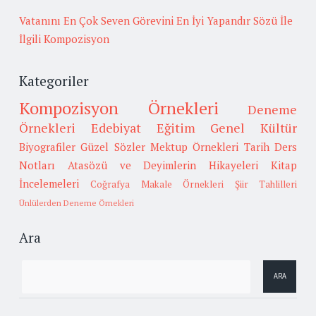
Vatanını En Çok Seven Görevini En İyi Yapandır Sözü İle
İlgili Kompozisyon
Kategoriler
Kompozisyon Örnekleri
Deneme
Örnekleri
Edebiyat
Eğitim
Genel Kültür
Biyografiler
Güzel Sözler
Mektup Örnekleri
Tarih
Ders
Notları
Atasözü ve Deyimlerin Hikayeleri
Kitap
İncelemeleri
Coğrafya
Makale Örnekleri
Şiir Tahlilleri
Ünlülerden Deneme Örnekleri
Ara