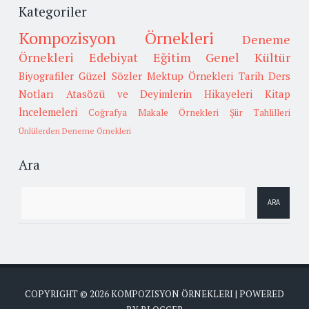
Kategoriler
Kompozisyon Örnekleri
Deneme
Örnekleri
Edebiyat
Eğitim
Genel Kültür
Biyografiler
Güzel Sözler
Mektup Örnekleri
Tarih
Ders
Notları
Atasözü ve Deyimlerin Hikayeleri
Kitap
İncelemeleri
Coğrafya
Makale Örnekleri
Şiir Tahlilleri
Ünlülerden Deneme Örnekleri
Ara
COPYRIGHT ©
2026
KOMPOZISYON ÖRNEKLERI
| POWERED