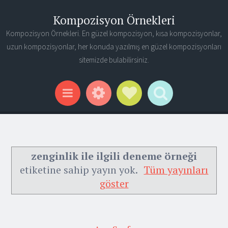
Kompozisyon Örnekleri
Kompozisyon Örnekleri. En güzel kompozisyon, kısa kompozisyonlar,
uzun kompozisyonlar, her konuda yazılmış en güzel kompozisyonları
sitemizde bulabilirsiniz.
Widgets
Social Links
Search
Menu
zenginlik ile ilgili deneme örneği
etiketine sahip yayın yok.
Tüm yayınları
göster