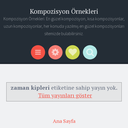
Kompozisyon Örnekleri
Kompozisyon Örnekleri. En güzel kompozisyon, kısa kompozisyonlar,
uzun kompozisyonlar, her konuda yazılmış en güzel kompozisyonları
sitemizde bulabilirsiniz.
Widgets
Social Links
Search
Menu
zaman kipleri
etiketine sahip yayın yok.
Tüm yayınları göster
Ana Sayfa