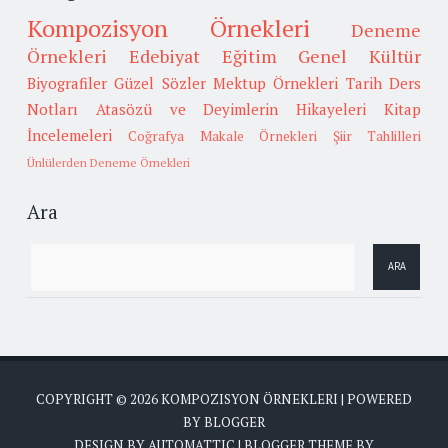
Kompozisyon Örnekleri
Deneme
Örnekleri
Edebiyat
Eğitim
Genel Kültür
Biyografiler
Güzel Sözler
Mektup Örnekleri
Tarih
Ders
Notları
Atasözü ve Deyimlerin Hikayeleri
Kitap
İncelemeleri
Coğrafya
Makale Örnekleri
Şiir Tahlilleri
Ünlülerden Deneme Örnekleri
Ara
COPYRIGHT ©
2026
KOMPOZISYON ÖRNEKLERI
| POWERED
BY
BLOGGER
DESIGN BY
AUTOMATTIC
| BLOGGER THEME BY