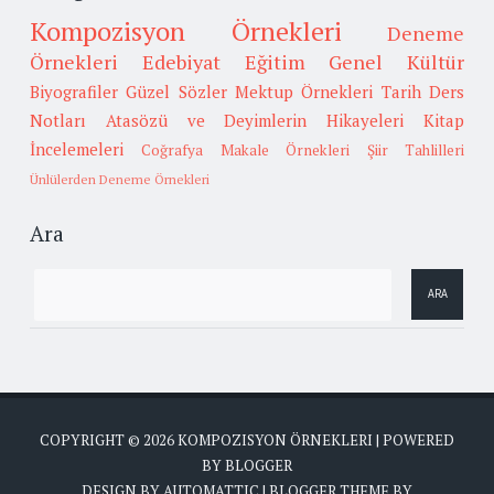
Kompozisyon Örnekleri
Deneme
Örnekleri
Edebiyat
Eğitim
Genel Kültür
Biyografiler
Güzel Sözler
Mektup Örnekleri
Tarih
Ders
Notları
Atasözü ve Deyimlerin Hikayeleri
Kitap
İncelemeleri
Coğrafya
Makale Örnekleri
Şiir Tahlilleri
Ünlülerden Deneme Örnekleri
Ara
COPYRIGHT ©
2026
KOMPOZISYON ÖRNEKLERI
| POWERED
BY
BLOGGER
DESIGN BY
AUTOMATTIC
| BLOGGER THEME BY