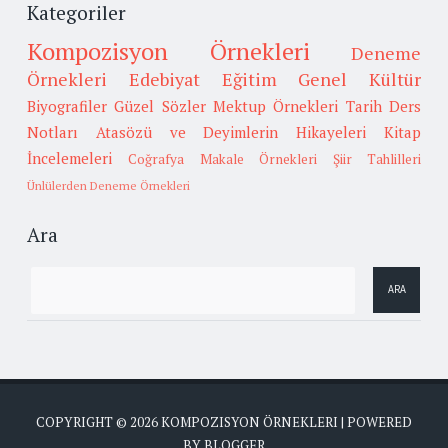
Kategoriler
Kompozisyon Örnekleri
Deneme
Örnekleri
Edebiyat
Eğitim
Genel Kültür
Biyografiler
Güzel Sözler
Mektup Örnekleri
Tarih
Ders
Notları
Atasözü ve Deyimlerin Hikayeleri
Kitap
İncelemeleri
Coğrafya
Makale Örnekleri
Şiir Tahlilleri
Ünlülerden Deneme Örnekleri
Ara
COPYRIGHT ©
2026
KOMPOZISYON ÖRNEKLERI
| POWERED
BY
BLOGGER