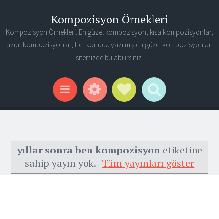
Kompozisyon Örnekleri
Kompozisyon Örnekleri. En güzel kompozisyon, kısa kompozisyonlar,
uzun kompozisyonlar, her konuda yazılmış en güzel kompozisyonları
sitemizde bulabilirsiniz.
Widgets
Social Links
Search
Menu
yıllar sonra ben kompozisyon
etiketine
sahip yayın yok.
Tüm yayınları göster
Ana Sayfa