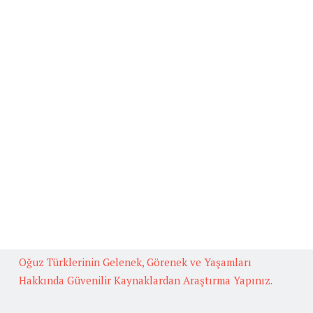
Beğenilen Yazılar
Kafiye
BAŞLICA ARUZ KALIPLARI
Fedakarlık İle İlgili Hikaye Yazınız.
Güneş İlgili Atasözü Örnekleri ve Anlamları
Çok Okuyan Bilir Konulu Münazara
Oğuz Türklerinin Gelenek, Görenek ve Yaşamları
Hakkında Güvenilir Kaynaklardan Araştırma Yapınız.