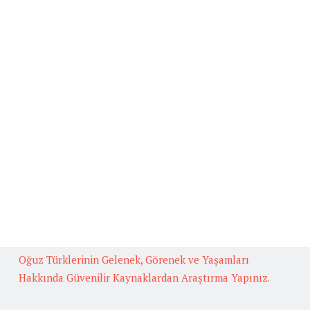
Beğenilen Yazılar
Kafiye
BAŞLICA ARUZ KALIPLARI
Fedakarlık İle İlgili Hikaye Yazınız.
Güneş İlgili Atasözü Örnekleri ve Anlamları
Çok Okuyan Bilir Konulu Münazara
Oğuz Türklerinin Gelenek, Görenek ve Yaşamları
Hakkında Güvenilir Kaynaklardan Araştırma Yapınız.