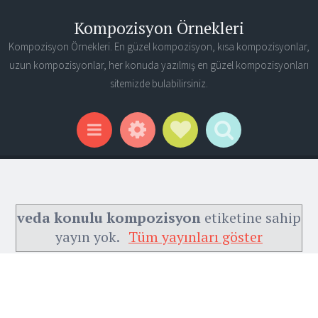
Kompozisyon Örnekleri
Kompozisyon Örnekleri. En güzel kompozisyon, kısa kompozisyonlar,
uzun kompozisyonlar, her konuda yazılmış en güzel kompozisyonları
sitemizde bulabilirsiniz.
Widgets
Social Links
Search
Menu
veda konulu kompozisyon
etiketine sahip
yayın yok.
Tüm yayınları göster
Ana Sayfa