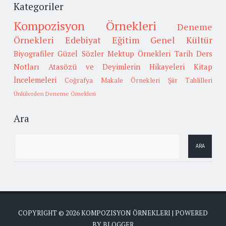
Kategoriler
Kompozisyon Örnekleri
Deneme
Örnekleri
Edebiyat
Eğitim
Genel Kültür
Biyografiler
Güzel Sözler
Mektup Örnekleri
Tarih
Ders
Notları
Atasözü ve Deyimlerin Hikayeleri
Kitap
İncelemeleri
Coğrafya
Makale Örnekleri
Şiir Tahlilleri
Ünlülerden Deneme Örnekleri
Ara
COPYRIGHT ©
2026
KOMPOZISYON ÖRNEKLERI
| POWERED
BY
BLOGGER