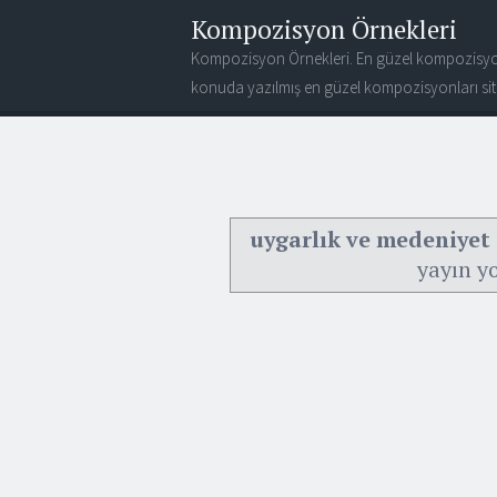
Kompozisyon Örnekleri
Kompozisyon Örnekleri. En güzel kompozisyo
konuda yazılmış en güzel kompozisyonları site
uygarlık ve medeniyet il
yayın y