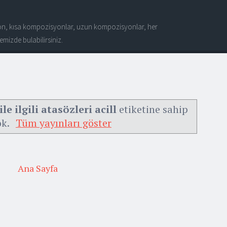
n, kısa kompozisyonlar, uzun kompozisyonlar, her
mizde bulabilirsiniz.
e ilgili atasözleri acill
etiketine sahip
ok.
Tüm yayınları göster
Ana Sayfa