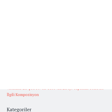
Beğenilen Yazılar
Kafiye
BAŞLICA ARUZ KALIPLARI
Fedakarlık İle İlgili Hikaye Yazınız.
Güneş İlgili Atasözü Örnekleri ve Anlamları
Oğuz Türklerinin Gelenek, Görenek ve Yaşamları
Hakkında Güvenilir Kaynaklardan Araştırma Yapınız.
Vatanını En Çok Seven Görevini En İyi Yapandır Sözü İle
İlgili Kompozisyon
Kategoriler