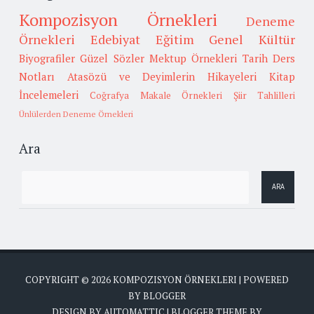
Kompozisyon Örnekleri
Deneme
Örnekleri
Edebiyat
Eğitim
Genel Kültür
Biyografiler
Güzel Sözler
Mektup Örnekleri
Tarih
Ders
Notları
Atasözü ve Deyimlerin Hikayeleri
Kitap
İncelemeleri
Coğrafya
Makale Örnekleri
Şiir Tahlilleri
Ünlülerden Deneme Örnekleri
Ara
COPYRIGHT ©
2026
KOMPOZISYON ÖRNEKLERI
| POWERED
BY
BLOGGER
DESIGN BY
AUTOMATTIC
| BLOGGER THEME BY