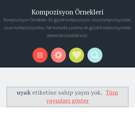
Kompozisyon Örnekleri
Kompozisyon Örnekleri. En güzel kompozisyon, kısa kompozisyonlar,
uzun kompozisyonlar, her konuda yazılmış en güzel kompozisyonları
sitemizde bulabilirsiniz.
Widgets
Social Links
Search
Menu
uyak
etiketine sahip yayın yok.
Tüm
yayınları göster
Ana Sayfa