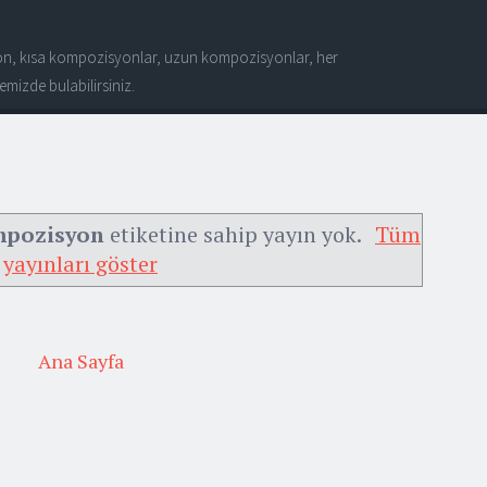
n, kısa kompozisyonlar, uzun kompozisyonlar, her
mizde bulabilirsiniz.
ompozisyon
etiketine sahip yayın yok.
Tüm
yayınları göster
Ana Sayfa