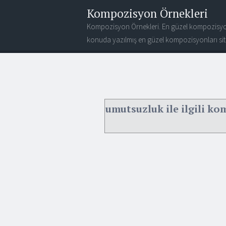
Kompozisyon Örnekleri
Kompozisyon Örnekleri. En güzel kompozisyo
konuda yazılmış en güzel kompozisyonları site
umutsuzluk ile ilgili k