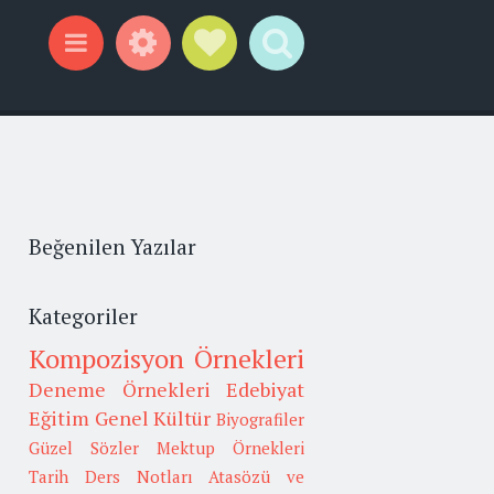
Widgets
Social Links
Search
Menu
Beğenilen Yazılar
Kategoriler
Kompozisyon Örnekleri
Deneme Örnekleri
Edebiyat
Eğitim
Genel Kültür
Biyografiler
Güzel Sözler
Mektup Örnekleri
Tarih
Ders Notları
Atasözü ve