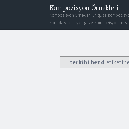
Kompozisyon Örnekleri
Kompozisyon Örnekleri. En güzel kompozisyo
konuda yazılmış en güzel kompozisyonları site
terkibi bend
etiketine