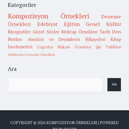
Kategoriler
Kompozisyon Örnekleri
Deneme
Örnekleri
Edebiyat
Eğitim
Genel Kültür
Biyografiler
Güzel Sözler
Mektup Örnekleri
Tarih
Ders
Notları
Atasözü ve Deyimlerin Hikayeleri
Kitap
İncelemeleri
Coğrafya
Makale Örnekleri
Şiir Tahlilleri
Ünlülerden Deneme Örnekleri
Ara
COPYRIGHT ©
2026
KOMPOZISYON ÖRNEKLERI
| POWERED