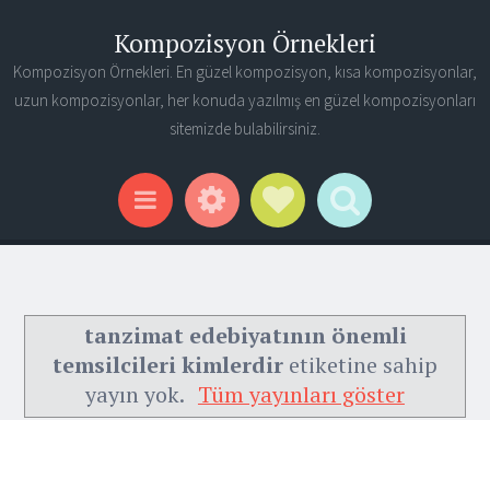
Kompozisyon Örnekleri
Kompozisyon Örnekleri. En güzel kompozisyon, kısa kompozisyonlar,
uzun kompozisyonlar, her konuda yazılmış en güzel kompozisyonları
sitemizde bulabilirsiniz.
Widgets
Social Links
Search
Menu
tanzimat edebiyatının önemli
temsilcileri kimlerdir
etiketine sahip
yayın yok.
Tüm yayınları göster